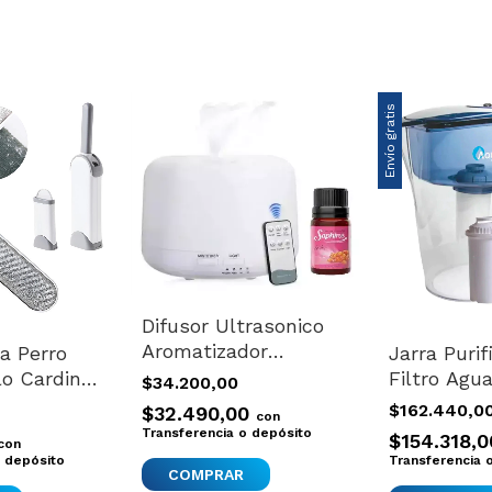
Envío gratis
Difusor Ultrasonico
Aromatizador
a Perro
Jarra Purif
Humidificador +
lo Cardina
Filtro Agua
$34.200,00
Aceite Aroma Variado
s Variado
Humma Ro
$162.440,0
$32.490,00
con
filtros
Transferencia o depósito
$154.318,
con
o depósito
Transferencia 