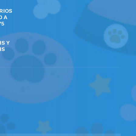
RIOS
0 A
75
HS Y
HS