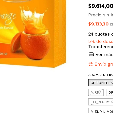
$9.614,0
Precio sin
$9.133,30
c
24
cuotas 
5% de des
Transferen
Ver más
Envío gr
AROMA:
CITR
CITRONELLA
MIRRA
O
FLORES BL
MIEL Y LIMO