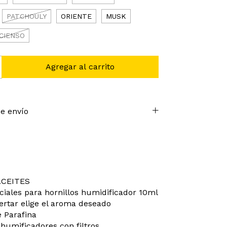
PATCHOULY
ORIENTE
MUSK
NCIENSO
e envío
ACEITES
ciales para hornillos humidificador 10ml
ertar elige el aroma deseado
 Parafina
humificadores con filtros.