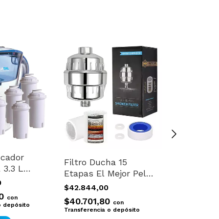
icador
Difusor Ul
Filtro Ducha 15
 3.3 L
Aromatiza
Etapas El Mejor Pelo
se + 5
Humidific
0
$31.350,00
Y Piel Saludables
$42.844,00
Control Y 
Nuevo Plateado
00
$29.782,5
con
$40.701,80
con
o depósito
Transferencia 
Transferencia o depósito