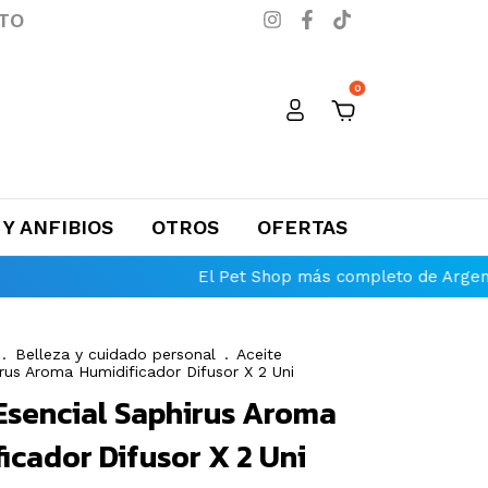
TO
0
 Y ANFIBIOS
OTROS
OFERTAS
El Pet Shop más completo de Argentina
En
.
Belleza y cuidado personal
.
Aceite
rus Aroma Humidificador Difusor X 2 Uni
Esencial Saphirus Aroma
icador Difusor X 2 Uni