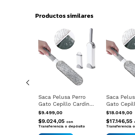
Productos similares
jaros
Saca Pelusa Perro
Saca Pelus
robio Aves
Gato Cepillo Cardina
Gato Cepil
otico 80gr
Quita Pelos Variado
Quita Pelo
$9.499,00
$18.049,00
$9.024,05
$17.146,55
con
con
 depósito
Transferencia o depósito
Transferencia 