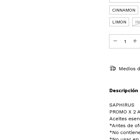
CINNAMON
LIMON
I
Medios d
Descripción
SAPHIRUS
PROMO X 2 
Aceites esen
*Antes de of
*No contiene
*No usar en 