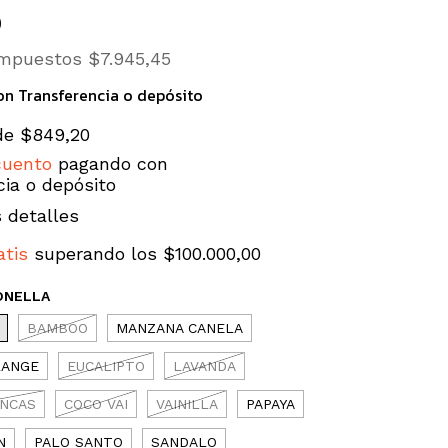
0
 impuestos
$7.945,45
on
Transferencia o depósito
de
$849,20
cuento
pagando con
cia o depósito
 detalles
atis
superando los
$100.000,00
ONELLA
BAMBOO
MANZANA CANELA
RANGE
EUCALIPTO
LAVANDA
ANCAS
COCO VAI
VAINILLA
PAPAYA
N
PALO SANTO
SANDALO