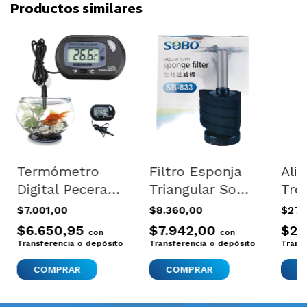
Productos similares
Termómetro
Filtro Esponja
Ali
Digital Peceras
Triangular Sobo
Tro
Acuarios
Sb833 Ideal
Acu
$7.001,00
$8.360,00
$27.
Electronico
Criadero
Tet
$6.650,95
$7.942,00
$25
con
con
Sensor
Alevines
Transferencia o depósito
Transferencia o depósito
Trans