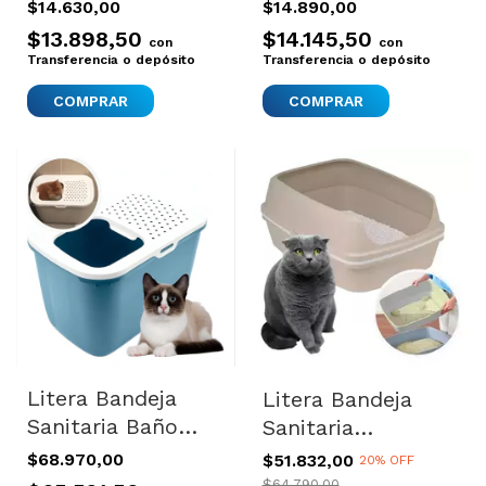
Conejos
Tipo Go Natural 6l
$14.630,00
$14.890,00
Chinchillas X2
$13.898,50
$14.145,50
con
con
Transferencia o depósito
Transferencia o depósito
COMPRAR
Litera Bandeja
Litera Bandeja
Sanitaria Baño
Sanitaria
Cerrada Gatos
Autolimpiante
$68.970,00
$51.832,00
20% OFF
Hop In Nueva
Gatos Moderna
$64.790,00