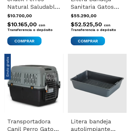
Natural Saludable
Sanitaria Gatos
Mon Ami Trachea
Filtro Olores
$10.700,00
$55.290,00
Bites 70gr X4
Nestor
$10.165,00
$52.525,50
con
con
Transferencia o depósito
Transferencia o depósito
COMPRAR
Envío gratis
Transportadora
Litera bandeja
Canil Perro Gato
autolimpiante