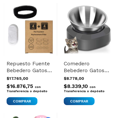
Repuesto Fuente
Comedero
Bebedero Gatos
Bebedero Gatos
Filtros Esponja
Perros Elevado
$17.765,00
$8.778,00
Carbon X4 Blanco
Acero Inoxidables
$16.876,75
$8.339,10
con
con
New Color Negro
Transferencia o depósito
Transferencia o depósito