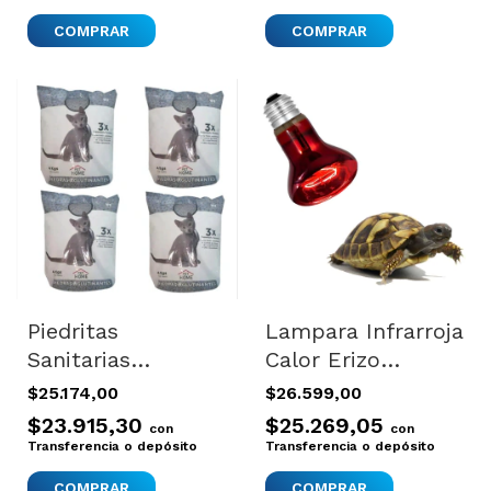
Piedritas
Lampara Infrarroja
Sanitarias
Calor Erizo
Aglomerante
Tortuga Reptiles
$25.174,00
$26.599,00
Litera Gatos
Pájaros 50 W
$23.915,30
$25.269,05
con
con
Juguetes
Calor Infraroja
Transferencia o depósito
Transferencia o depósito