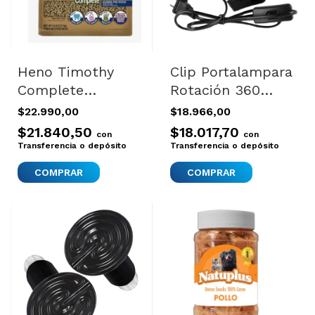
Heno Timothy
Clip Portalampara
Complete
Rotación 360
Alimento Cobayos
Reptiles Terrario
$22.990,00
$18.966,00
Kaytee Pellets
Flexible
$21.840,50
$18.017,70
con
con
2.2kg
Transferencia o depósito
Transferencia o depósito