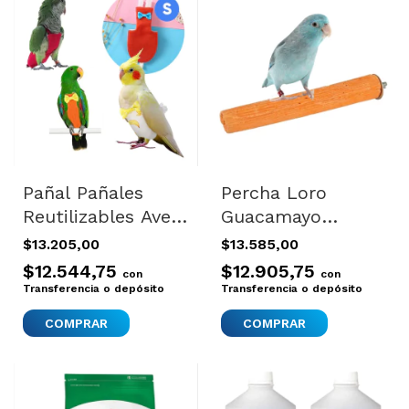
Pañal Pañales
Percha Loro
Reutilizables Aves
Guacamayo
Agapornis
Colgante Aves
$13.205,00
$13.585,00
Cocotilla Small
Calcio Jaula Pico
$12.544,75
$12.905,75
con
con
Large Naranja
Transferencia o depósito
Transferencia o depósito