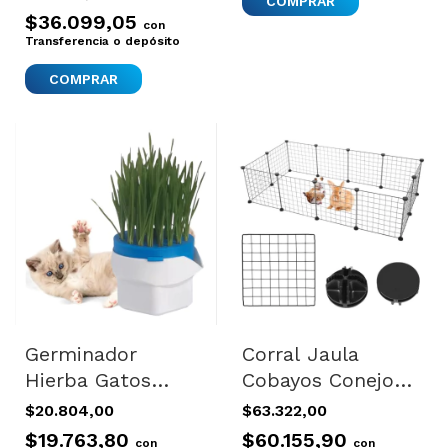
X3
$36.099,05
con
Transferencia o depósito
Germinador
Corral Jaula
Hierba Gatos
Cobayos Conejo
Cobayos Conejos
Erizo Desarmable
$20.804,00
$63.322,00
Hidroponico
X12 Paneles
$19.763,80
$60.155,90
con
con