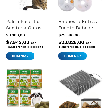
Palita Piedritas
Repuesto Filtros
Sanitaria Gatos
Fuente Bebedero
Limpieza Litera
Gato Perros
$8.360,00
$25.080,00
Shaker
Flower Zeus
$7.942,00
$23.826,00
con
con
Blanco
Transferencia o depósito
Transferencia o depósito
COMPRAR