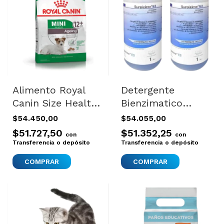
Alimento Royal
Detergente
Canin Size Health
Bienzimatico
Nutrition Mini
Ecológico
$54.450,00
$54.055,00
Ageing 12+ Para
Biodegradable
$51.727,50
$51.352,25
con
con
Perro Senior De
Neutro X 2
Transferencia o depósito
Transferencia o depósito
Raza Mini Y
Pequeña Sabor
Mix De 3 kg