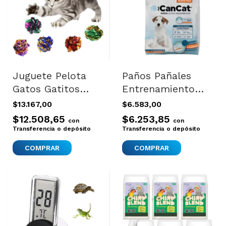
Juguete Pelota
Paños Pañales
Gatos Gatitos
Entrenamiento
Diversion
Perros 60x60
$13.167,00
$6.583,00
Asegurada
Cancat X7 Blanco
$12.508,65
$6.253,85
con
con
Importada
Único
Transferencia o depósito
Transferencia o depósito