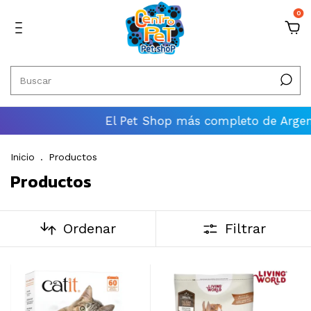
0
El Pet Shop más completo de Argentina
En
Inicio
.
Productos
Productos
Ordenar
Filtrar