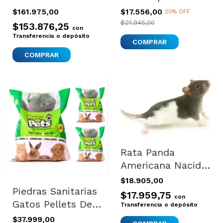
Avion Iata Bracco
sanitaria baño
$161.975,00
$17.556,00
20% OFF
Sprint 4
Savic Litter
$21.945,00
$153.876,25
con
Transferencia o depósito
Rata Panda
Americana Nacido
En Criadero Para
$18.905,00
Piedras Sanitarias
Mascota
$17.959,75
con
Gatos Pellets De
Transferencia o depósito
Madera Sustrato
$37.999,00