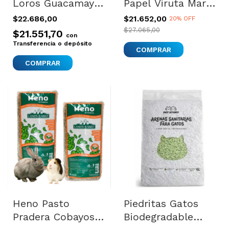
Loros Guacamayos
Papel Viruta Marlo
Pajaros Uvb
Cobayo Conejo
$22.686,00
$21.652,00
20% OFF
Iluminador 20w
24.6 L Kaytee
$27.065,00
$21.551,70
con
Blanco Frío
Transferencia o depósito
COMPRAR
Heno Pasto
Piedritas Gatos
Pradera Cobayos
Biodegradable