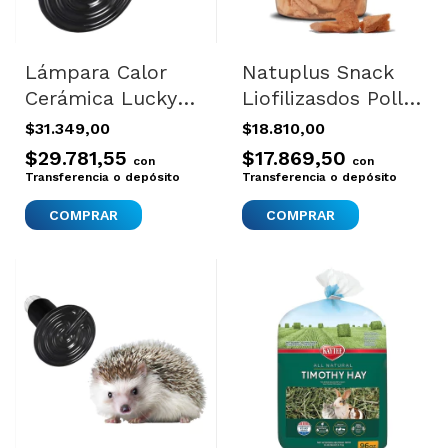
Lámpara Calor
Natuplus Snack
Cerámica Lucky
Liofilizasdos Pollo
Herp 75w Reptiles
100% Natural
$31.349,00
$18.810,00
Sin Luz E27 Calor
100gr+400
$29.781,55
$17.869,50
con
con
Sin Luz
Transferencia o depósito
Transferencia o depósito