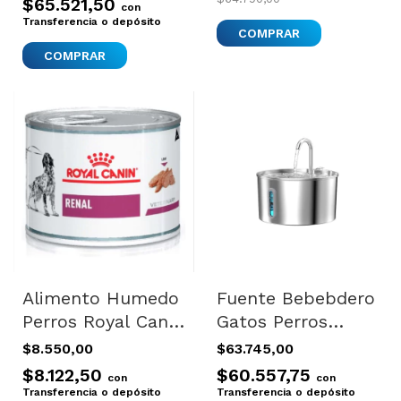
$65.521,50
con
Large
Transferencia o depósito
COMPRAR
COMPRAR
Alimento Humedo
Fuente Bebebdero
Perros Royal Canin
Gatos Perros
Renal Lata 220gr
Acero Linda
$8.550,00
$63.745,00
X1
Silenciosa 2l New
$8.122,50
$60.557,75
con
con
Plateado
Transferencia o depósito
Transferencia o depósito