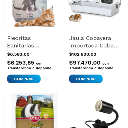
Piedritas
Jaula Cobayera
Sanitarias
Importada Cobayo
Aglomerantes
Conejo Savic
$6.583,00
$102.600,00
Litera Gatos
Ambiente 80
$6.253,85
$97.470,00
con
con
Pethome 4kg
Transferencia o depósito
Transferencia o depósito
COMPRAR