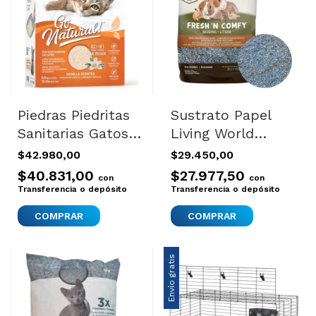
Piedras Piedritas
Sustrato Papel
Sanitarias Gatos
Living World
Aglomerantes
Hamster Conejo
$42.980,00
$29.450,00
Catit 5.6kg
Cobayo Roedores
$40.831,00
$27.977,50
con
con
Azul
Transferencia o depósito
Transferencia o depósito
COMPRAR
Envío gratis