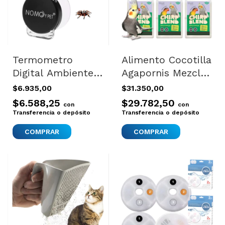
Termometro
Alimento Cocotilla
Digital Ambiente
Agapornis Mezcla
Terrario Reptiles
Especial Upet X 6
$6.935,00
$31.350,00
Araña Tortuga
Marrón Claro
$6.588,25
$29.782,50
con
con
Transferencia o depósito
Transferencia o depósito