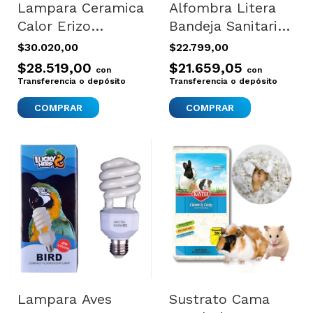
Lampara Ceramica
Alfombra Litera
Calor Erizo
Bandeja Sanitaria
Calefactora
Baño Gatos
$30.020,00
$22.799,00
Tortuga Reptil 50
Nestor Savic Gris
$28.519,00
$21.659,05
con
con
W Calor Sin Luz
Transferencia o depósito
Transferencia o depósito
Lampara Aves
Sustrato Cama