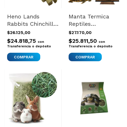
Heno Lands
Manta Termica
Rabbits Chinchilla
Reptiles
Cobayos Conejo
Calentador
$26.125,00
$27.170,00
Hámster Jerbos
Calefactor Terrario
$24.818,75
$25.811,50
con
con
Cubos 600g
15x14 Plateado
Transferencia o depósito
Transferencia o depósito