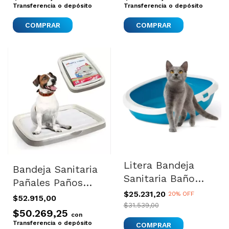
Semillas
Transferencia o depósito
Transferencia o depósito
Litera Bandeja
Bandeja Sanitaria
Sanitaria Baño
Pañales Paños
Para Gatos Gizmo
$25.231,20
Perros Puppy
20% OFF
$52.915,00
Large
$31.539,00
Trainer Medium
$50.269,25
con
Transferencia o depósito