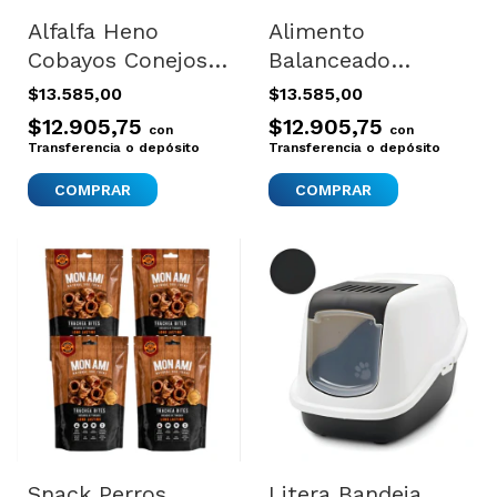
Alfalfa Heno
Alimento
Cobayos Conejos
Balanceado
Roedores Ratas
Tortuga Terrestre
$13.585,00
$13.585,00
Ratones 1kg
Nutribits Zootec
$12.905,75
$12.905,75
con
con
800gr
Transferencia o depósito
Transferencia o depósito
Snack Perros
Litera Bandeja