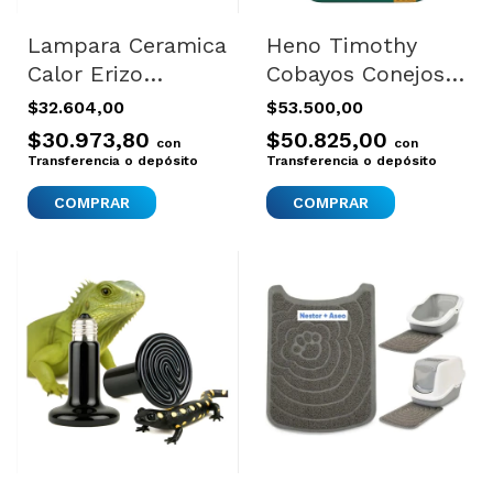
Lampara Ceramica
Heno Timothy
Calor Erizo
Cobayos Conejos
Tortuga
Chinchillas
$32.604,00
$53.500,00
Calefactora Reptil
Hamsters Kaytee
$30.973,80
$50.825,00
con
con
100w Calor Sin
2.7kg
Transferencia o depósito
Transferencia o depósito
Luz