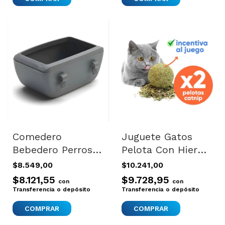
Comedero
Juguete Gatos
Bebedero Perros
Pelota Con Hierba
Para
Gatera Interactivo
$8.549,00
$10.241,00
Transportadoras
Zootec Marrón
$8.121,55
$9.728,95
con
con
Canil Viajes Gris
Transferencia o depósito
Transferencia o depósito