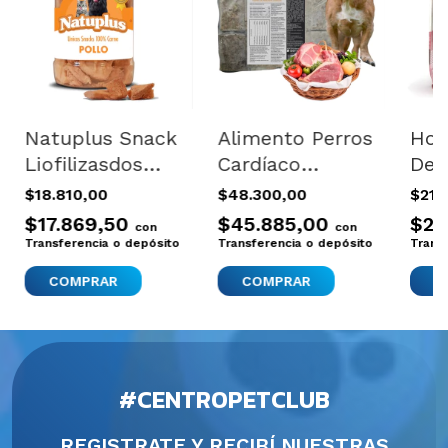
Natuplus Snack
Alimento Perros
Ho
Liofilizasdos
Cardíaco
Del
Pollo 100%
Cardiovascular
Cor
$18.810,00
$48.300,00
$21.
Natural
Natural Firts
Man
$17.869,50
$45.885,00
$20
con
con
100gr+400
3kg
Transferencia o depósito
Transferencia o depósito
Trans
#CENTROPETCLUB
REGISTRATE Y RECIBÍ NUESTRAS