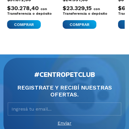
Sanitaria Olores
Conejos Suave
Aro
$30.278,40
$23.329,15
$64
con
con
Baño Negro
Small Celeste
Sani
Transferencia o depósito
Transferencia o depósito
Trans
#CENTROPETCLUB
REGISTRATE Y RECIBÍ NUESTRAS
OFERTAS.