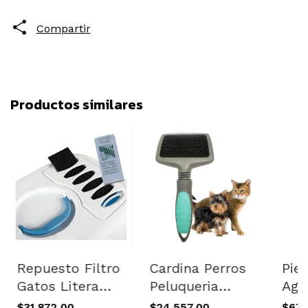
Compartir
Productos similares
Repuesto Filtro
Cardina Perros
Pie
Gatos Litera
Peluqueria
Agl
Bandeja
Grooming Gatos
Are
$31.872,00
$24.557,00
$67.