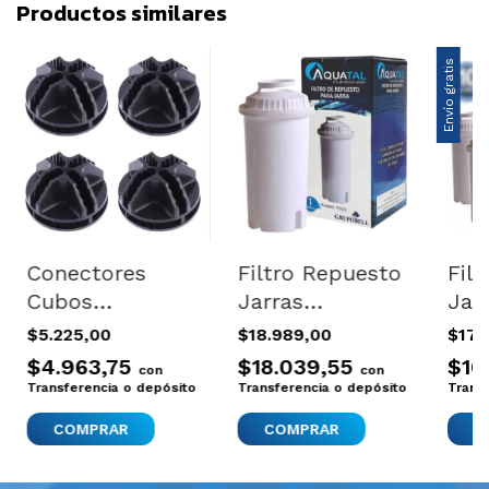
Productos similares
Envío gratis
Conectores
Filtro Repuesto
Fil
Cubos
Jarras
Jar
Modulares
Purificador
Puri
$5.225,00
$18.989,00
$178
Jaula Corral
Aquatal
Hu
$4.963,75
$18.039,55
$16
con
con
Deco Para
Universal X1
Univ
Transferencia o depósito
Transferencia o depósito
Trans
Paneles X4
COMPRAR