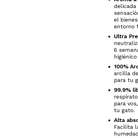
delicada
sensació
el biene
entorno 
Ultra P
neutraliz
6 semana
higiénico
100% Arc
arcilla d
para tu g
99.9% li
respirat
para vos,
tu gato.
Alta abs
Facilita 
humedad