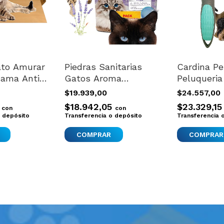
ato Amurar
Piedras Sanitarias
Cardina Pe
Cama Anti-
Gatos Aroma
Peluqueri
ed
Bentonita
Gatos Con
$19.939,00
$24.557,00
Aglomerante X6 Kg
Small Cel
5
$18.942,05
$23.329,1
con
con
o depósito
Transferencia o depósito
Transferencia 