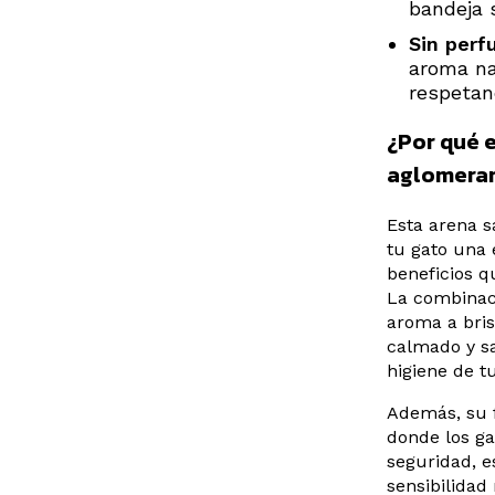
bandeja 
Sin perf
aroma nat
respetan
¿Por qué e
aglomera
Esta arena s
tu gato una 
beneficios q
La combinaci
aroma a bri
calmado y sa
higiene de tu
Además, su f
donde los g
seguridad, e
sensibilidad 