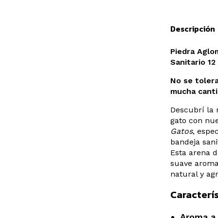
Descripción
Piedra Aglo
Sanitario 1
No se toler
mucha canti
Descubrí la 
gato con nu
Gatos
, espe
bandeja sani
Esta arena 
suave arom
natural y ag
Caracterís
Aroma a 