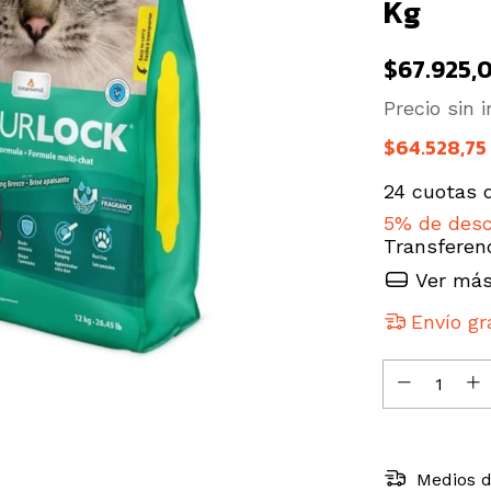
Kg
$67.925,
Precio sin
$64.528,75
24
cuotas 
5% de des
Transferen
Ver más
Envío gr
Medios d