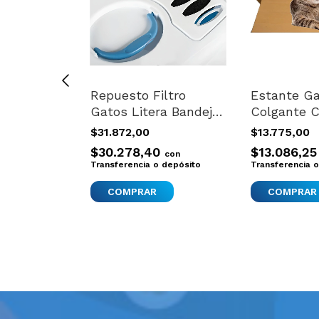
to
Repuesto Filtro
Estante G
lor Sin
Gatos Litera Bandeja
Colgante 
Odourlock
Sanitaria Olores Baño
stress Par
$31.872,00
$13.775,00
Negro
Gimnasio
5
$30.278,40
$13.086,2
con
con
 depósito
Transferencia o depósito
Transferencia 