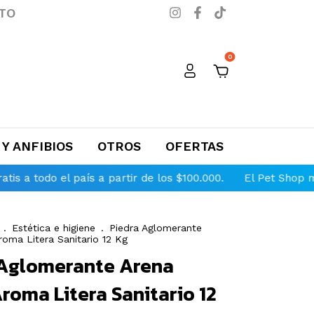
TO
0
 Y ANFIBIOS
OTROS
OFERTAS
el país a partir de los $100.000.
El Pet Shop más complet
.
Estética e higiene
.
Piedra Aglomerante
oma Litera Sanitario 12 Kg
 Aglomerante Arena
roma Litera Sanitario 12