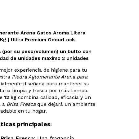
merante Arena Gatos Aroma Litera
2 Kg | Ultra Premium OdourLock
a (por su peso/volumen) un bulto con
dad de unidades maximo 2 unidades
mejor experiencia de higiene para tu
estra
Piedra Aglomerante Arena para
cialmente diseñada para mantener su
taria limpia y fresca por más tiempo.
de
12 kg
combina calidad, eficacia y un
a a
Brisa Fresca
que dejará un ambiente
radable en tu hogar.
ticas principales:
Brisa Fresca
: Una fragancia