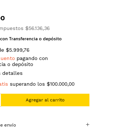
00
 impuestos
$56.136,36
con
Transferencia o depósito
de
$5.999,76
cuento
pagando con
cia o depósito
 detalles
atis
superando los
$100.000,00
e envío