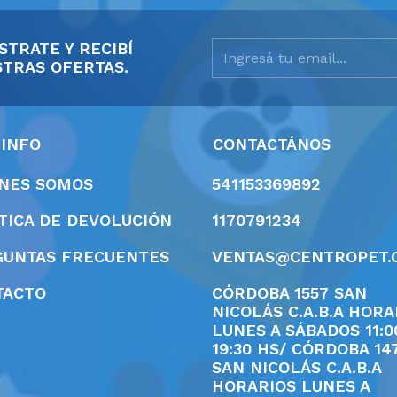
STRATE Y RECIBÍ
TRAS OFERTAS.
 INFO
CONTACTÁNOS
ÉNES SOMOS
541153369892
TICA DE DEVOLUCIÓN
1170791234
GUNTAS FRECUENTES
VENTAS@CENTROPET.
TACTO
CÓRDOBA 1557 SAN
NICOLÁS C.A.B.A HORA
LUNES A SÁBADOS 11:0
19:30 HS/ CÓRDOBA 14
SAN NICOLÁS C.A.B.A
HORARIOS LUNES A