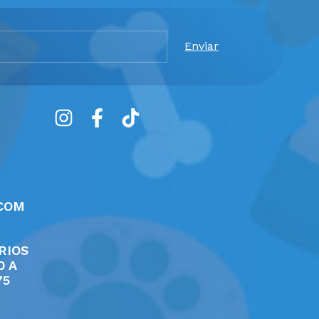
COM
RIOS
0 A
75