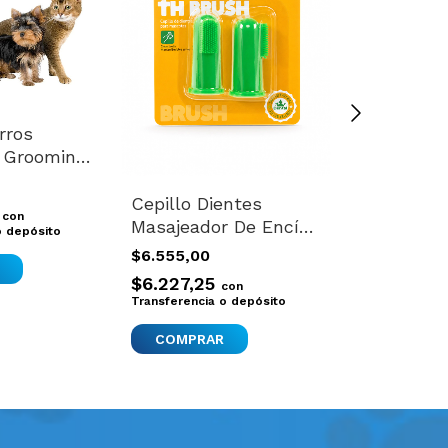
rros
Cardina Pe
a Grooming
Peluqueri
ejos Suave
Gatos Con
$25.602,00
este
Nuevo Cel
Cepillo Dientes
5
$24.321,9
con
Masajeador De Encías
o depósito
Transferencia 
Dedal Gatos Perros
$6.555,00
X2
$6.227,25
con
Transferencia o depósito
COMPRAR