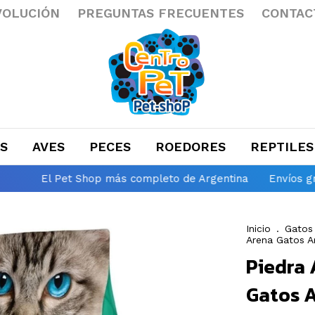
VOLUCIÓN
PREGUNTAS FRECUENTES
CONTAC
S
AVES
PECES
ROEDORES
REPTILES
et Shop más completo de Argentina
Envíos gratis a todo 
Inicio
.
Gatos
Arena Gatos Ar
Piedra
Gatos A