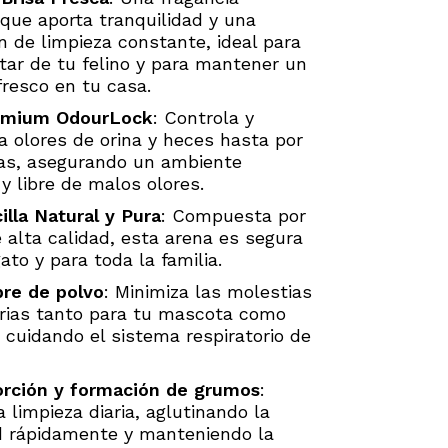
 que aporta tranquilidad y una
n de limpieza constante, ideal para
star de tu felino y para mantener un
fresco en tu casa.
remium OdourLock
: Controla y
a olores de orina y heces hasta por
s, asegurando un ambiente
 y libre de malos olores.
illa Natural y Pura
: Compuesta por
e alta calidad, esta arena es segura
ato y para toda la familia.
bre de polvo
: Minimiza las molestias
orias tanto para tu mascota como
 cuidando el sistema respiratorio de
orción y formación de grumos
:
la limpieza diaria, aglutinando la
 rápidamente y manteniendo la