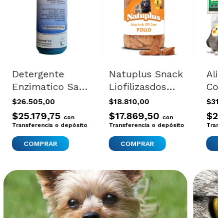
Detergente
Natuplus Snack
Al
Enzimatico Saca
Liofilizasdos
Co
Olor Pis Gatos
Pollo 100%
Ag
$26.505,00
$18.810,00
$3
Perros Mancha 1
Natural
Me
$25.179,75
$17.869,50
$2
con
con
Lt
100gr+400
Up
Transferencia o depósito
Transferencia o depósito
Tra
Cl