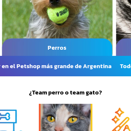
Perros
el Petshop más grande de Argentina
Todo lo 
¿Team perro o team gato?