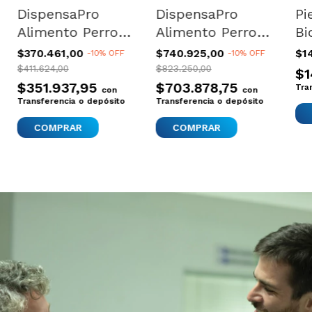
DispensaPro
DispensaPro
Pi
Alimento Perros
Alimento Perros
Bi
Gatos Amurable
Gatos Amurable
Ti
$370.461,00
$740.925,00
$1
-
10
%
OFF
-
10
%
OFF
Hermético 35lt
Hermético 35lt
6l
$411.624,00
$823.250,00
$1
X3 Lisa Negro
X6 Lisa Negro
$351.937,95
$703.878,75
Tra
con
con
Transferencia o depósito
Transferencia o depósito