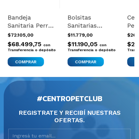
Bandeja
Bolsitas
Cep
Sanitaria Perros
Sanitarias
Per
Entrenamiento
Recoge Caca
Pel
$72.105,00
$11.779,00
$26.
Cachorros
Perros Residuos
Pel
$68.499,75
$11.190,05
$24
con
con
Nuevo 69x48
200 Und
Sue
Transferencia o depósito
Transferencia o depósito
Trans
#CENTROPETCLUB
REGISTRATE Y RECIBÍ NUESTRAS
OFERTAS.