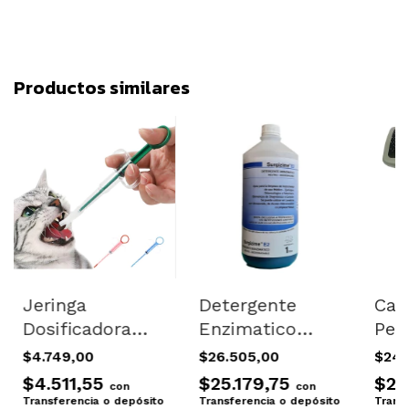
Productos similares
Jeringa
Detergente
Car
Dosificadora
Enzimatico
Pel
Perro Gato
Saca Olor Pis
Gro
$4.749,00
$26.505,00
$24.
Cachorr
Gatos Perros
Con
$4.511,55
$25.179,75
$23
con
con
Medicacion
Mancha 1 Lt
Sma
Transferencia o depósito
Transferencia o depósito
Trans