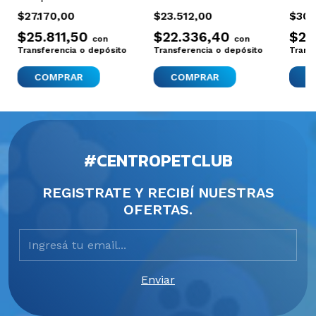
Acuario Pecera
Acuarios Hasta
Fue
$27.170,00
$23.512,00
$30.
Tetra Min 62g
60 Litros
Flo
$25.811,50
$22.336,40
$28
con
con
Silenciosa
2.5l
Transferencia o depósito
Transferencia o depósito
Trans
#CENTROPETCLUB
REGISTRATE Y RECIBÍ NUESTRAS
OFERTAS.