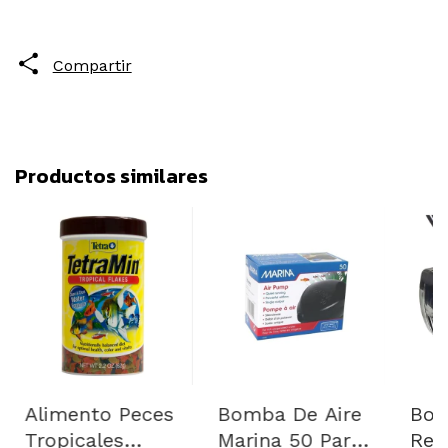
Compartir
Productos similares
Alimento Peces
Bomba De Aire
Bom
Tropicales
Marina 50 Para
Rep