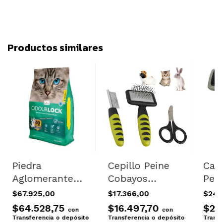
Productos similares
Piedra
Cepillo Peine
Car
Aglomerante
Cobayos
Pel
Arena Gatos
Hurones
Gro
$67.925,00
$17.366,00
$24.
Aroma Litera
Conejos Gatos
Con
$64.528,75
$16.497,70
$23
con
con
Sanitario 12 Kg
Perro
Sma
Transferencia o depósito
Transferencia o depósito
Trans