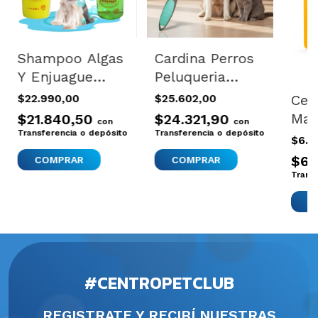
Shampoo Algas
Cardina Perros
Y Enjuague
Peluqueria
Abrillantador
Grooming Gatos
$22.990,00
$25.602,00
Cep
Perros Gatos
Conejos Suave
Mas
$21.840,50
$24.321,90
con
con
Osspret Natural
Nuevo Celeste
Transferencia o depósito
Transferencia o depósito
Enc
$6.5
Gat
$6.
Trans
C
#CENTROPETCLUB
REGISTRATE Y RECIBÍ NUESTRAS