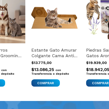
rros
Estante Gato Amurar
Piedras Sa
 Grooming
Colgante Cama Anti-
Gatos Aro
ejos Suave
stress Pared
Bentonita
$13.775,00
$19.939,00
este
Gimnasio
Aglomeran
0
$13.086,25
$18.942,0
con
con
o depósito
Transferencia o depósito
Transferencia 