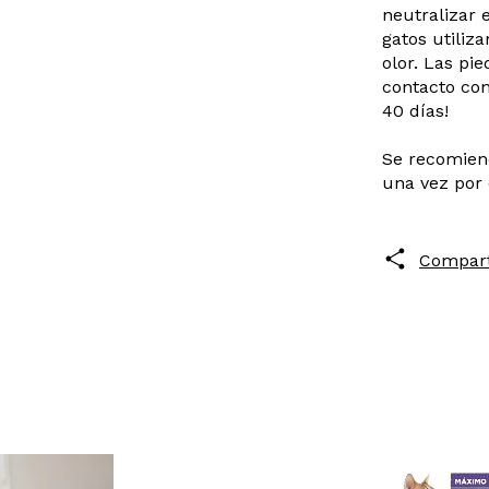
neutralizar 
gatos utiliz
olor. Las pi
contacto con
40 días!
Se recomiend
una vez por 
Compart