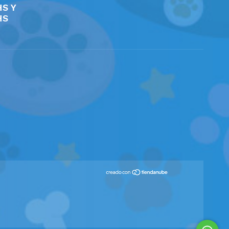
HS Y
HS