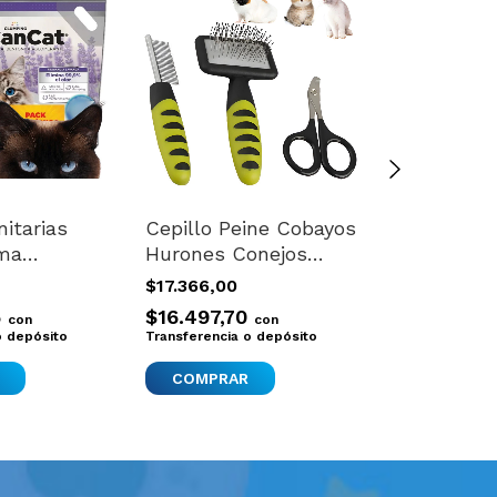
nitarias
Cepillo Peine Cobayos
Jeringa Do
ma
Hurones Conejos
Perro Gat
Gatos Perro
Medicacion
$17.366,00
$4.749,00
te X6 Kg
Peluqueria Blanco
Variado
5
$16.497,70
$4.511,55
con
con
o depósito
Transferencia o depósito
Transferencia 